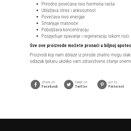
Prirodno povećava nivo hormona rasta
Ublažava stres i anksioznost
Povećava nivo energije
Smanjuje masnoće
Poboljšava koncentraciju
Pospješuje spavanje i regeneraciju tokom noći
Sve ove proizvode možete pronaći u biljnoj apoteci
Proizvodi koji nam dolaze iz prirode znatno mogu olak
odlazak ljekaru ukoliko vam zdravstveno stanje one
share on
tweet on
pin to
Facebook
Twitter
Pinterest