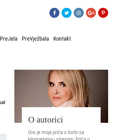
PreJela
PreVježbala
Kontakt
ual
a
O autorici
Ovo je moja priča o borbi sa
kilogramima i stresom. Priča o