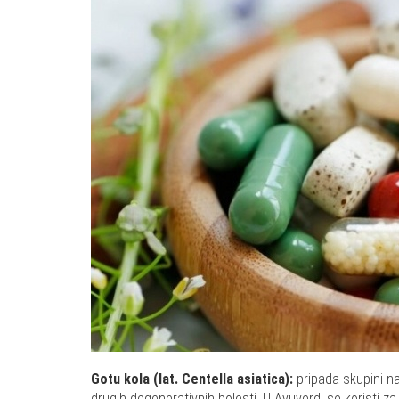
Gotu kola (lat. Centella asiatica):
pripada skupini na
drugih degenerativnih bolesti. U Ayuverdi se koristi za