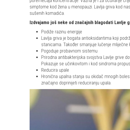
poremećaja koncentracije. Važna je i za očuvanje crij
simptome kod žena u menopauzi. Lavlja griva kod nas 
sušenih komadića.
Izdvajamo još neke od značajnih blagodati Lavlje g
Podiže razinu energije
Lavlja griva je bogata antioksidantima koji podr
stanicama. Također smanjuje lučenje mliječne ki
Pogoduje probavnom sistemu
Prirodna antibakterijska svojstva Lavlje grive dov
Pokazuje se učinkovitom i kod sindroma propusn
Reducira upale
Hronična upalna stanja su okidač mnogih bolest
značajno doprinijeti reduciranju upala.