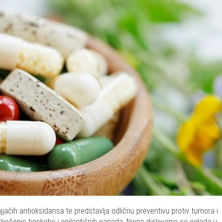
jjačih antioksidansa te predstavlja odličnu preventivu protiv tumora i
 liječenje tjeskobe i epileptičnih napada. Njeno djelovanje se ogleda u