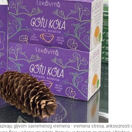
 nazivaju gljivom savremenog vremena - vremena stresa, anksioznosti i