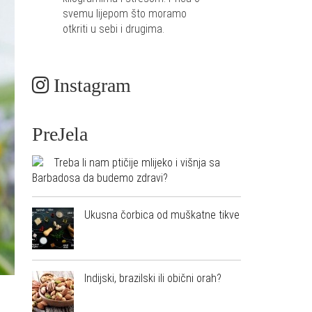
svemu lijepom što moramo
otkriti u sebi i drugima.
Instagram
PreJela
Treba li nam ptičije mlijeko i višnja sa
Barbadosa da budemo zdravi?
Ukusna čorbica od muškatne tikve
Indijski, brazilski ili obični orah?