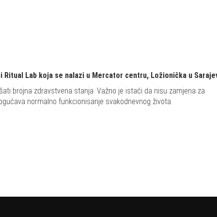
 Ritual Lab koja se nalazi u Mercator centru, Ložionička u Saraje
šati brojna zdravstvena stanja. Važno je istaći da nisu zamjena za
mogućava normalno funkcionisanje svakodnevnog života.