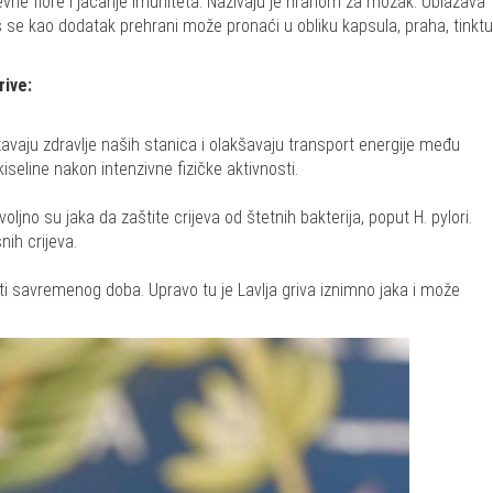
evne flore i jačanje imuniteta. Nazivaju je hranom za mozak. Ublažava
se kao dodatak prehrani može pronaći u obliku kapsula, praha, tinktu
rive:
žavaju zdravlje naših stanica i olakšavaju transport energije među
seline nakon intenzivne fizičke aktivnosti.
oljno su jaka da zaštite crijeva od štetnih bakterija, poput H. pylori.
ih crijeva.
i savremenog doba. Upravo tu je Lavlja griva iznimno jaka i može