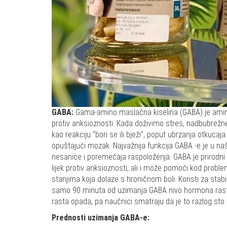
GABA:
Gama-amino maslačna kiselina (GABA) je amino k
protiv anksioznosti. Kada doživimo stres, nadbubrežne 
kao reakciju “bori se ili bježi”, poput ubrzanja otkucaj
opuštajući mozak. Najvažnija funkcija GABA -e je u n
nesanice i poremećaja raspoloženja. GABA je prirodni
lijek protiv anksioznosti, ali i može pomoći kod prob
stanjima koja dolaze s hroničnom boli. Koristi za stab
samo 90 minuta od uzimanja GABA nivo hormona rasta
rasta opada, pa naučnici smatraju da je to razlog sto s
Prednosti uzimanja GABA-e: