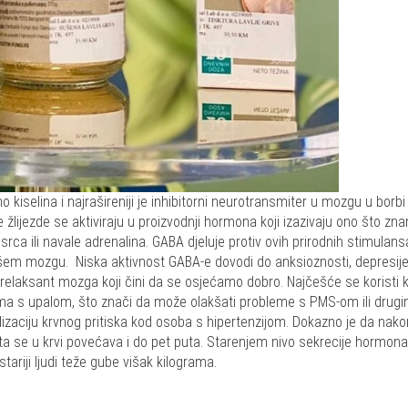
iselina i najrašireniji je inhibitorni neurotransmiter u mozgu u borbi
žlijezde se aktiviraju u proizvodnji hormona koji izazivaju ono što zn
a srca ili navale adrenalina. GABA djeluje protiv ovih prirodnih stimulans
ašem mozgu. Niska aktivnost GABA-e dovodi do anksioznosti, depresije
 relaksant mozga koji čini da se osjećamo dobro. Najčešće se koristi 
lema s upalom, što znači da može olakšati probleme s PMS-om ili drug
ilizaciju krvnog pritiska kod osoba s hipertenzijom. Dokazno je da nako
 se u krvi povećava i do pet puta. Starenjem nivo sekrecije hormona
tariji ljudi teže gube višak kilograma.