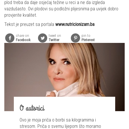
plod treba da daje osjećaj težine u reci a ne da izgleda
vazdušasto. Ovi plodovi su podložni plijesnima pa uvijek dobro
provjerite kvalitet.
Tekst je preuzet sa portala
www.nutricionizam.ba
share on
tweet on
pin to
Facebook
Twitter
Pinterest
O autorici
Ovo je moja priča o borbi sa kilogramima i
stresom. Priča o svemu lijepom što moramo