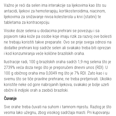
Važno je reći da selen ima interakcije sa lijekovima kao što su
antacidi, lijekovi za hemoterapiju, kortikosteroidima, niacinom,
lijekovima za snižavanje nivoa kolesterola u krvi (statini) te
tabletama za kontracepciju.
Visoke doze selena u dodacima prehrani se povezuju i sa
pojavom raka kože pa osobe koje imaju rizik za razvoj ove bolesti
ne trebaju koristiti takve preparate. Ovo se prije svega odnosi na
dodatke prehrani koji sadrže selen ali svakako treba biti oprezan
i kod konzumiranja veće količine brazilskih oraha.
Ilustracije radi, 100 g brazilskih oraha sadrži 1,9 mg selena što je
2739% veća doza nego što je preporučeni dnevni unos (RDI). U
100 g običnog oraha ima 0,0049 mg što je 7% RDI. Zato kao i u
svemu što se tiče pravilne prehrane, ne treba pretjerivati. Ukoliko
koristite neke od gore nabrojanih lijekova, svakako je bolje uzeti
obični ili indijski orah a zaobići brazilski.
Čuvanje
Sve orahe treba čuvati na suhom i tamnom mjestu. Razlog je što
veoma lako užegnu, zbog visokog sadržaja masti. Pri kupovanju