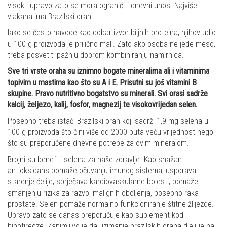
visok i upravo zato se mora ograničiti dnevni unos. Najviše
vlakana ima Brazilski orah.
Iako se često navode kao dobar izvor biljnih proteina, njihov udio
u 100 g proizvoda je prilično mali. Zato ako osoba ne jede meso,
treba posvetiti pažnju dobrom kombiniranju namirnica.
Sve tri vrste oraha su iznimno bogate mineralima ali i vitaminima
topivim u mastima kao što su A i E. Prisutni su još vitamini B
skupine. Pravo nutritivno bogatstvo su minerali. Svi orasi sadrže
kalcij, željezo, kalij, fosfor, magnezij te visokovrijedan selen.
Posebno treba istaći Brazilski orah koji sadrži 1,9 mg selena u
100 g proizvoda što čini više od 2000 puta veću vrijednost nego
što su preporučene dnevne potrebe za ovim mineralom.
Brojni su benefiti selena za naše zdravlje. Kao snažan
antioksidans pomaže očuvanju imunog sistema, usporava
starenje ćelije, sprječava kardiovaskularne bolesti, pomaže
smanjenju rizika za razvoj malignih oboljenja, posebno raka
prostate. Selen pomaže normalno funkcioniranje štitne žlijezde.
Upravo zato se danas preporučuje kao suplement kod
hipotireoze. Zanimljivo je da uzimanje brazilskih oraha djeluje na