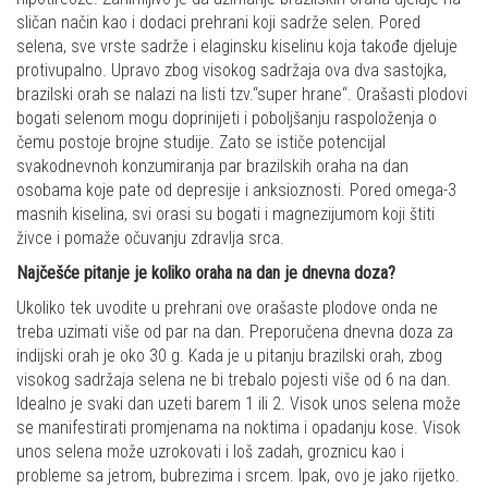
sličan način kao i dodaci prehrani koji sadrže selen. Pored
selena, sve vrste sadrže i elaginsku kiselinu koja takođe djeluje
protivupalno. Upravo zbog visokog sadržaja ova dva sastojka,
brazilski orah se nalazi na listi tzv.“super hrane“. Orašasti plodovi
bogati selenom mogu doprinijeti i poboljšanju raspoloženja o
čemu postoje brojne studije. Zato se ističe potencijal
svakodnevnoh konzumiranja par brazilskih oraha na dan
osobama koje pate od depresije i anksioznosti. Pored omega-3
masnih kiselina, svi orasi su bogati i magnezijumom koji štiti
živce i pomaže očuvanju zdravlja srca.
Najčešće pitanje je koliko oraha na dan je dnevna doza?
Ukoliko tek uvodite u prehrani ove orašaste plodove onda ne
treba uzimati više od par na dan. Preporučena dnevna doza za
indijski orah je oko 30 g. Kada je u pitanju brazilski orah, zbog
visokog sadržaja selena ne bi trebalo pojesti više od 6 na dan.
Idealno je svaki dan uzeti barem 1 ili 2. Visok unos selena može
se manifestirati promjenama na noktima i opadanju kose. Visok
unos selena može uzrokovati i loš zadah, groznicu kao i
probleme sa jetrom, bubrezima i srcem. Ipak, ovo je jako rijetko.