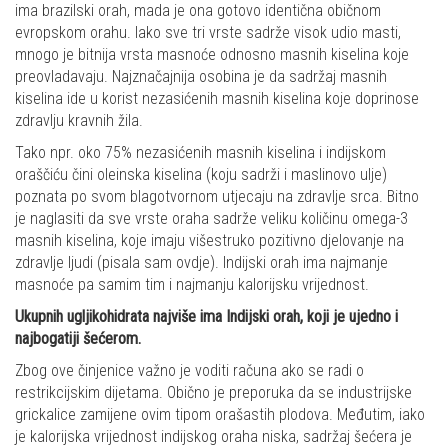
ima brazilski orah, mada je ona gotovo identična običnom
evropskom orahu. Iako sve tri vrste sadrže visok udio masti,
mnogo je bitnija vrsta masnoće odnosno masnih kiselina koje
preovladavaju. Najznačajnija osobina je da sadržaj masnih
kiselina ide u korist nezasićenih masnih kiselina koje doprinose
zdravlju kravnih žila.
Tako npr. oko 75% nezasićenih masnih kiselina i indijskom
oraščiću čini oleinska kiselina (koju sadrži i maslinovo ulje)
poznata po svom blagotvornom utjecaju na zdravlje srca. Bitno
je naglasiti da sve vrste oraha sadrže veliku količinu omega-3
masnih kiselina, koje imaju višestruko pozitivno djelovanje na
zdravlje ljudi (pisala sam ovdje). Indijski orah ima najmanje
masnoće pa samim tim i najmanju kalorijsku vrijednost.
Ukupnih ugljikohidrata najviše ima Indijski orah, koji je ujedno i
najbogatiji šećerom.
Zbog ove činjenice važno je voditi računa ako se radi o
restrikcijskim dijetama. Obično je preporuka da se industrijske
grickalice zamijene ovim tipom orašastih plodova. Međutim, iako
je kalorijska vrijednost indijskog oraha niska, sadržaj šećera je