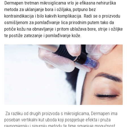
Dermapen tretman mikroiglicama vrlo je efikasna nehirurška
metoda za uklanjanje bora i ožiljaka, potpuno bez
kontraindikacija i bilo kakvih komplikacija. Radi se o proizvodu
osmišljenom za pomlađivanje lica prirodnim putem tako da
potiče kožu na obnavljanje i pritom ublažava bore, strije i ožiljke
te postiže zatezanje i pomlađivanje kože.
Za razliku od drugih proizvoda s mikroiglicama, Dermapen ima
poseban vertikalni kut uboda koji pospješuje efekta i pruža
ravnomjerniju i sigurniju metodu te time smanjuje mogućnost