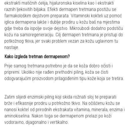
ekstrakti matičnih ćelija, hijaluronska kiselina kao i ekstrakti
raznih ljekovitih biljaka. Efekti dermapen tretmana postižu se
farmakološkim dejstvom preparata. Vitaminski kokteli uz pomoć
iglica dermapena lakše i dublje prodiru u kožu baš na mjestima
gdje treba da ispolje svoje dejstvo. Mikroubodi dodatno podstiču
kožu na samoregeneraciju. Cilj dermapen tretmana je pristup do
potkožnog tkiva, jer svaki problem vezan za kožu uglavnom tu
nastaje.
Kako izgleda tretman dermapenom?
Prije samog tretmana potrebno je da se koža dobro očisti i
pripremi. Ukoliko nije rađen prethodni piling, koža se čisti
odogvarajućim proizvodom prilagođenim tipu kože koja se tretira.
Zatim slijedi enzimski piling koji skida rožnati sloj te preparati
brže i efikasnije prodiru u potrkožno tkivo. Na očišćenu kožu se
nanosi koktel od prirodnih ekstrakata vitamina, minerala, enzima i
aminokiselina. Nakon toga se dermapenom prelazi po koži
vodoravno, dijagonalno i vertikalno.