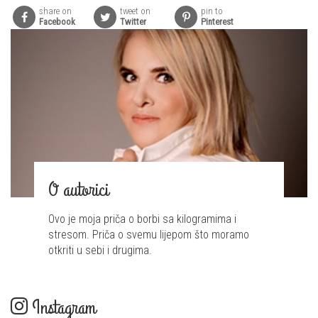
share on
tweet on
pin to
Facebook
Twitter
Pinterest
O autorici
Ovo je moja priča o borbi sa kilogramima i
stresom. Priča o svemu lijepom što moramo
otkriti u sebi i drugima.
Instagram